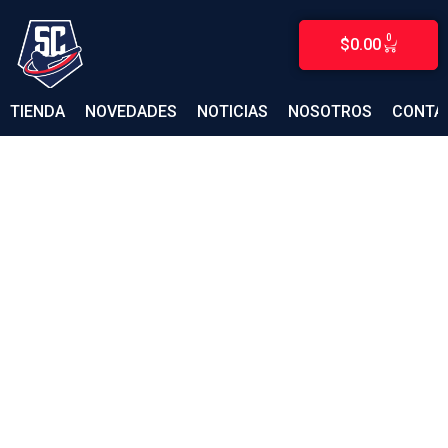
Ir
al
0
$
0.00
CARRITO
contenido
TIENDA
NOVEDADES
NOTICIAS
NOSOTROS
CONTA