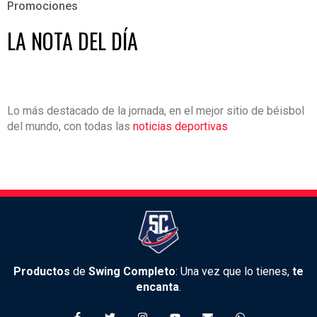
Promociones
LA NOTA DEL DÍA
Lo más destacado de la jornada, en el mejor sitio de béisbol
del mundo, con todas las
noticias deportivas
Productos
de
Swing Completo
: Una vez que lo tienes,
te
encanta
.
F
T
I
Y
E
W