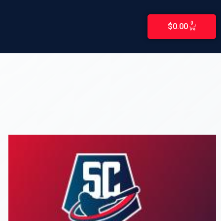
0
$
0.00
CARRITO