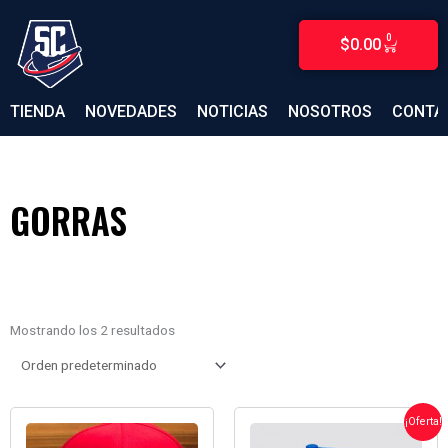
Ir
al
0
$
0.00
CARRITO
contenido
TIENDA
NOVEDADES
NOTICIAS
NOSOTROS
CONTA
GORRAS
Mostrando los 2 resultados
EL
EL
¡Oferta!