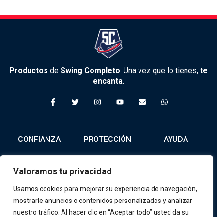
Productos
de
Swing Completo
: Una vez que lo tienes,
te
encanta
.
F
T
I
Y
E
W
a
w
n
o
n
h
c
i
s
u
v
a
e
t
t
t
e
t
b
t
a
u
l
s
o
e
g
b
o
a
CONFIANZA
PROTECCIÓN
AYUDA
o
r
r
e
p
p
k
a
e
p
-
m
f
Nosotros
Política de
Tienda
Valoramos tu privacidad
Privacidad
Contacto
Términos y
Usamos cookies para mejorar su experiencia de navegación,
Condiciones
mostrarle anuncios o contenidos personalizados y analizar
nuestro tráfico. Al hacer clic en “Aceptar todo” usted da su
Política de