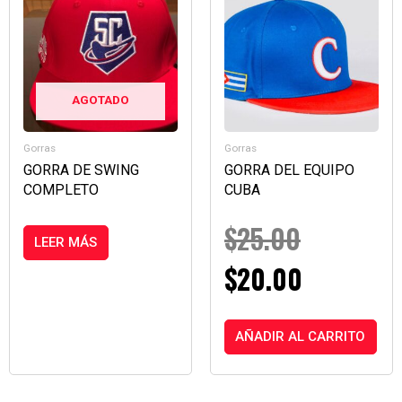
PRECIO
PRECIO
ORIGINAL
ACTUAL
ERA:
ES:
AGOTADO
$25.00.
$20.00.
Gorras
Gorras
GORRA DE SWING
GORRA DEL EQUIPO
COMPLETO
CUBA
$
25.00
LEER MÁS
$
20.00
AÑADIR AL CARRITO