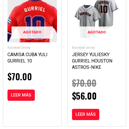
PRECIO
PRECIO
ORIGINAL
ACTUAL
ERA:
ES:
AGOTADO
AGOTADO
$70.00.
$56.00.
Baseball jersey
Baseball jersey
CAMISA CUBA YULI
JERSEY YULIESKY
GURRIEL 10
GURRIEL HOUSTON
ASTROS-NIKE
$
70.00
$
70.00
$
56.00
LEER MÁS
LEER MÁS