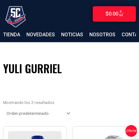
Ir
al
0
$
0.00
CARRITO
contenido
TIENDA
NOVEDADES
NOTICIAS
NOSOTROS
CONTA
YULI GURRIEL
Mostrando los 2 resultados
EL
EL
¡Oferta!