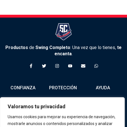
Productos
de
Swing Completo
: Una vez que lo tienes,
te
encanta
.
F
T
I
Y
E
W
a
w
n
o
n
h
c
i
s
u
v
a
e
t
t
t
e
t
b
t
a
u
l
s
o
e
g
b
o
a
CONFIANZA
PROTECCIÓN
AYUDA
o
r
r
e
p
p
k
a
e
p
-
m
f
Nosotros
Política de
Tienda
Valoramos tu privacidad
Privacidad
Contacto
Términos y
Usamos cookies para mejorar su experiencia de navegación,
Condiciones
mostrarle anuncios o contenidos personalizados y analizar