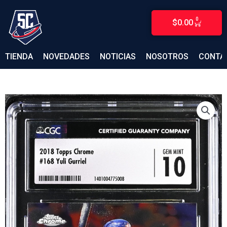
Ir
al
0
$
0.00
CARRITO
contenido
TIENDA
NOVEDADES
NOTICIAS
NOSOTROS
CONTA