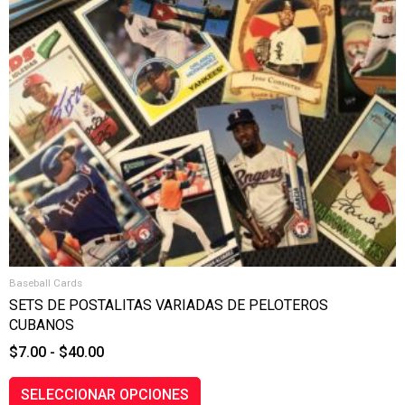
Las
$40.00
opciones
se
pueden
elegir
en
la
página
de
producto
Baseball Cards
SETS DE POSTALITAS VARIADAS DE PELOTEROS
CUBANOS
$
7.00
-
$
40.00
SELECCIONAR OPCIONES