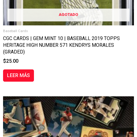
AGOTADO
Baseball Cards
CGC CARDS | GEM MINT 10 | BASEBALL 2019 TOPPS
HERITAGE HIGH NUMBER 571 KENDRYS MORALES
(GRADED)
$
25.00
LEER MÁS
RANGO
Este
DE
producto
PRECIOS:
tiene
DESDE
múltiples
$7.00
variantes.
HASTA