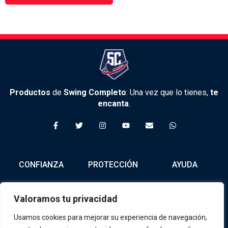
Productos
de
Swing Completo
: Una vez que lo tienes,
te
encanta
.
F
T
I
Y
E
W
a
w
n
o
n
h
c
i
s
u
v
a
e
t
t
t
e
t
b
t
a
u
l
s
o
e
g
b
o
a
CONFIANZA
PROTECCIÓN
AYUDA
o
r
r
e
p
p
k
a
e
p
-
m
f
Nosotros
Política de
Tienda
Valoramos tu privacidad
Privacidad
Contacto
Términos y
Usamos cookies para mejorar su experiencia de navegación,