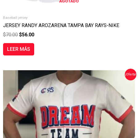
AGOTADO
Baseball jersey
JERSEY RANDY AROZARENA TAMPA BAY RAYS-NIKE
$
70.00
$
56.00
LEER MÁS
EL
EL
¡Oferta!
PRECIO
PRECIO
ORIGINAL
ACTUAL
ERA:
ES:
$35.00.
$25.00.