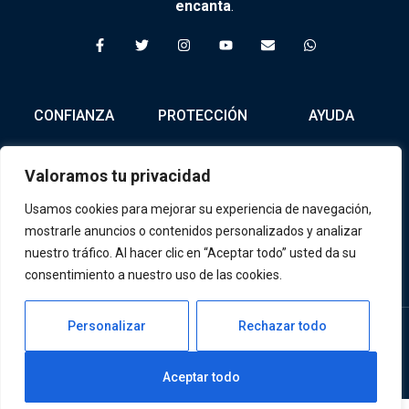
encanta
.
F
T
I
Y
E
W
a
w
n
o
n
h
c
i
s
u
v
a
e
t
t
t
e
t
b
t
a
u
l
s
o
e
g
b
o
a
CONFIANZA
PROTECCIÓN
AYUDA
o
r
r
e
p
p
k
a
e
p
-
m
f
Nosotros
Política de
Tienda
Valoramos tu privacidad
Privacidad
Contacto
Términos y
Usamos cookies para mejorar su experiencia de navegación,
Condiciones
mostrarle anuncios o contenidos personalizados y analizar
nuestro tráfico. Al hacer clic en “Aceptar todo” usted da su
Política de
consentimiento a nuestro uso de las cookies.
Devolución
Personalizar
Rechazar todo
Copyright © 2024 SwingCompleto | Todos los derechos
reservados
Aceptar todo