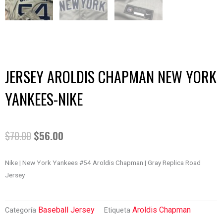
JERSEY AROLDIS CHAPMAN NEW YORK
YANKEES-NIKE
EL
EL
$
70.00
$
56.00
PRECIO
PRECIO
Nike | New York Yankees #54 Aroldis Chapman | Gray Replica Road
Jersey
ORIGINAL
ACTUAL
ERA:
ES:
Baseball Jersey
Aroldis Chapman
Categoría
Etiqueta