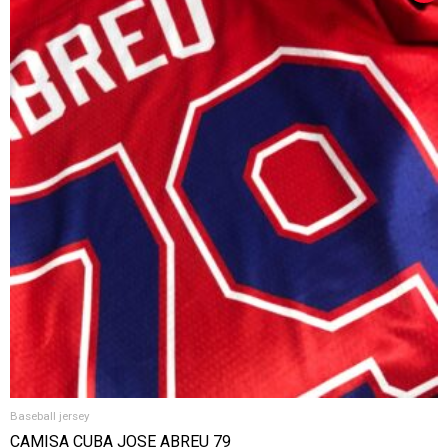
PRECIO
PRECIO
ORIGINAL
ACTUAL
ERA:
ES:
$70.00.
$56.00.
Baseball jersey
CAMISA CUBA JOSE ABREU 79