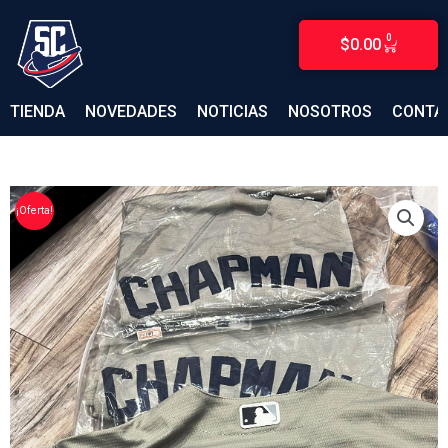
Ir
al
0
$
0.00
CARRITO
contenido
TIENDA
NOVEDADES
NOTICIAS
NOSOTROS
CONTA
¡Oferta!