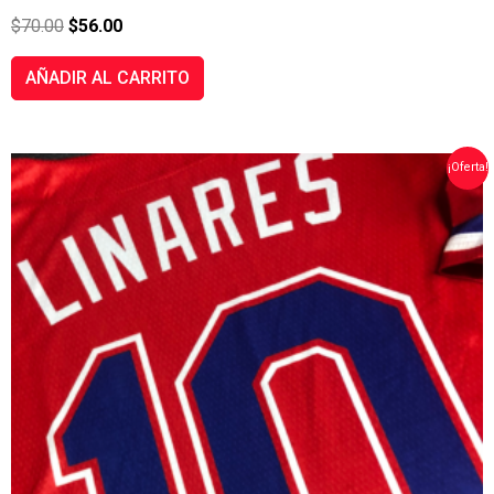
$
70.00
$
56.00
AÑADIR AL CARRITO
EL
EL
¡Oferta!
PRECIO
PRECIO
ORIGINAL
ACTUAL
ERA:
ES:
$70.00.
$56.00.