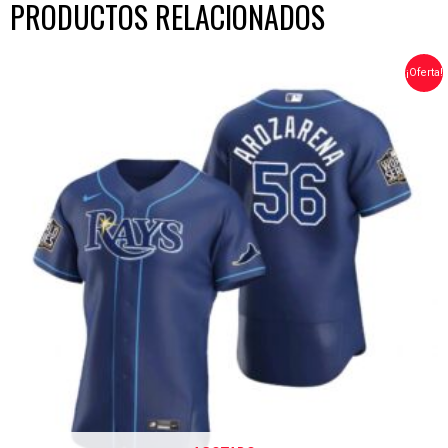
PRODUCTOS RELACIONADOS
EL
EL
¡Oferta!
PRECIO
PRECIO
ORIGINAL
ACTUAL
ERA:
ES:
$70.00.
$56.00.