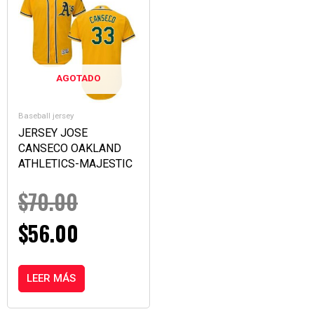
PRECIO
PRECIO
ORIGINAL
ACTUAL
ERA:
ES:
AGOTADO
$70.00.
$56.00.
Baseball jersey
JERSEY JOSE
CANSECO OAKLAND
ATHLETICS-MAJESTIC
$
70.00
$
56.00
LEER MÁS