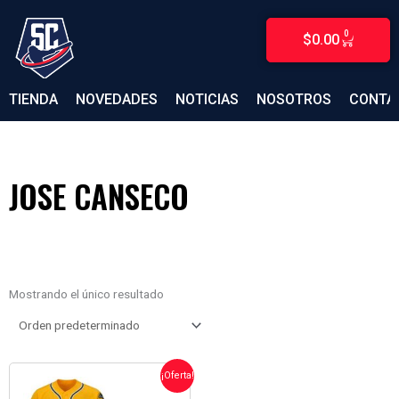
Ir
al
0
$
0.00
CARRITO
contenido
TIENDA
NOVEDADES
NOTICIAS
NOSOTROS
CONTA
JOSE CANSECO
Mostrando el único resultado
EL
EL
¡Oferta!