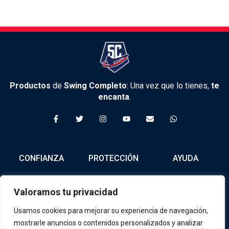
Productos
de
Swing Completo
: Una vez que lo tienes,
te
encanta
.
F
T
I
Y
E
W
a
w
n
o
n
h
c
i
s
u
v
a
e
t
t
t
e
t
b
t
a
u
l
s
o
e
g
b
o
a
CONFIANZA
PROTECCIÓN
AYUDA
o
r
r
e
p
p
k
a
e
p
-
m
f
Nosotros
Política de
Tienda
Valoramos tu privacidad
Privacidad
Contacto
Términos y
Usamos cookies para mejorar su experiencia de navegación,
Condiciones
mostrarle anuncios o contenidos personalizados y analizar