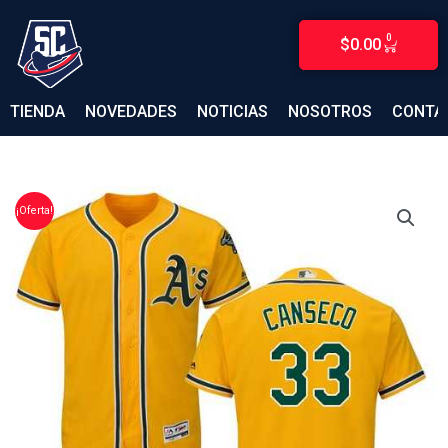
Ir
al
0
$
0.00
CARRITO
contenido
TIENDA
NOVEDADES
NOTICIAS
NOSOTROS
CONTA
¡Oferta!