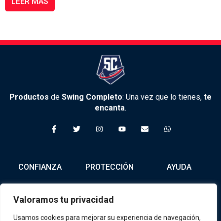
LEER MÁS
Productos
de
Swing Completo
: Una vez que lo tienes,
te
encanta
.
F
T
I
Y
E
W
a
w
n
o
n
h
c
i
s
u
v
a
e
t
t
t
e
t
b
t
a
u
l
s
o
e
g
b
o
a
CONFIANZA
PROTECCIÓN
AYUDA
o
r
r
e
p
p
k
a
e
p
-
m
f
Nosotros
Política de
Tienda
Valoramos tu privacidad
Privacidad
Contacto
Términos y
Usamos cookies para mejorar su experiencia de navegación,