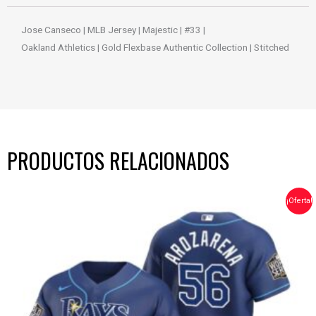
Jose Canseco | MLB Jersey | Majestic | #33 |
Oakland Athletics | Gold Flexbase Authentic Collection | Stitched
PRODUCTOS RELACIONADOS
EL
EL
¡Oferta!
PRECIO
PRECIO
ORIGINAL
ACTUAL
ERA:
ES:
$70.00.
$56.00.