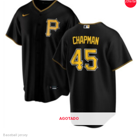
EL
EL
¡Oferta!
PRECIO
PRECIO
ORIGINAL
ACTUAL
ERA:
ES:
$70.00.
$56.00.
AGOTADO
Baseball jersey