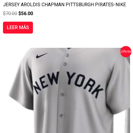
JERSEY AROLDIS CHAPMAN PITTSBURGH PIRATES-NIKE
$
70.00
$
56.00
LEER MÁS
EL
EL
¡Oferta!
PRECIO
PRECIO
ORIGINAL
ACTUAL
ERA:
ES:
$70.00.
$56.00.