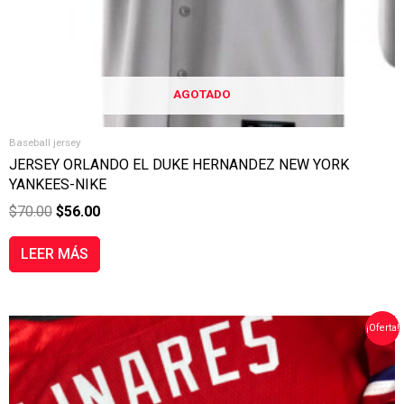
AGOTADO
Baseball jersey
JERSEY ORLANDO EL DUKE HERNANDEZ NEW YORK
YANKEES-NIKE
$
70.00
$
56.00
LEER MÁS
EL
EL
¡Oferta!
PRECIO
PRECIO
ORIGINAL
ACTUAL
ERA:
ES:
$70.00.
$56.00.