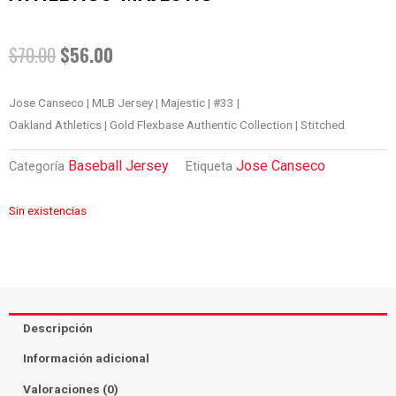
EL
EL
$
70.00
$
56.00
PRECIO
PRECIO
Jose Canseco | MLB Jersey | Majestic | #33 |
Oakland Athletics | Gold Flexbase Authentic Collection | Stitched
ORIGINAL
ACTUAL
Baseball Jersey
Jose Canseco
Categoría
Etiqueta
ERA:
ES:
$70.00.
$56.00.
Sin existencias
Descripción
Información adicional
Valoraciones (0)